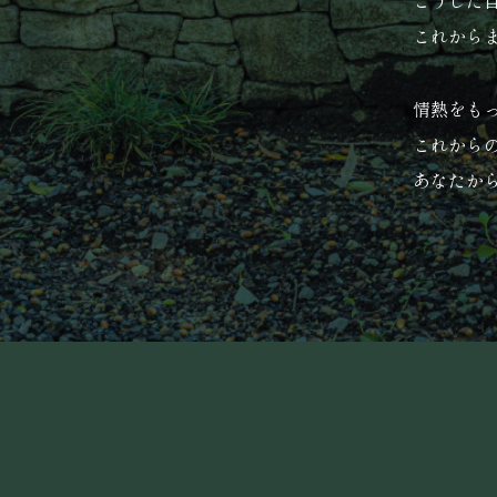
こうした
これから
情熱をも
これからの
あなたか