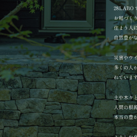
28LAB
お庭づく
住まう人
自然豊か
災害やウ
多くの人
れていま
土や木々
人間の根
本当の豊