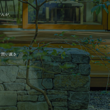
せんが、
。
を問い直さ