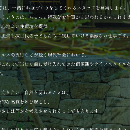
O では、一緒にお庭づくりをしてくれるスタッフを募集します。
りというのは、ちょっと特殊なお仕事かと思われるかもしれま
に心地よい住環境を提供し、
な風景を次世代の子どもたちに残していける素敵なお仕事です
イルスの流行などが続く現代社会において、
がこれまで当たり前に受け入れてきた価値観やライフスタイル
す。
と向き合い、自然と関わることは、
源的な感覚を呼び起こし、
かさとは何かを考えさせられることでもあります。